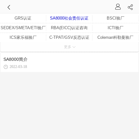
GRS认证
SA8000社会责任认证
BSCI验厂
SEDEX/SMETA/ETI验厂
RBA(EICC)认证咨询
ICTI验厂
ICS家乐福验厂
C-TPAT/GSV反恐认证
Coleman科勒曼验厂
更多
BRC认证验厂
迪斯尼验厂
WCA验厂
ETI道德贸易联盟
SEARS验厂（SMETA）
SCNA反恐认证
SA8000简介
Wal-mart沃尔玛验厂
Costco验厂
BYD比亚迪验厂
2022-03-18