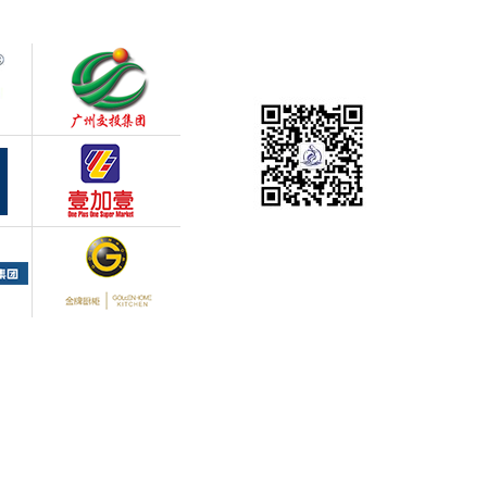
电
邮
网
关注我们
广
中
C
理