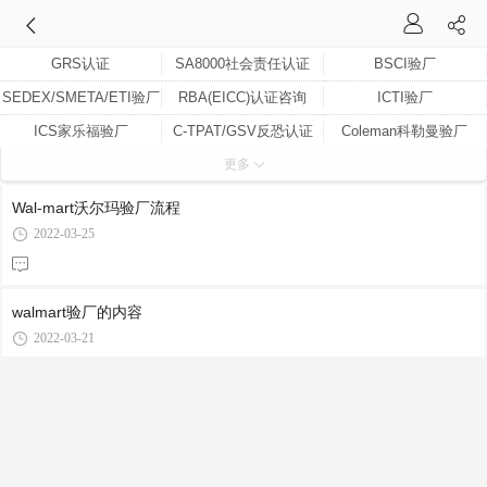
GRS认证
SA8000社会责任认证
BSCI验厂
SEDEX/SMETA/ETI验厂
RBA(EICC)认证咨询
ICTI验厂
ICS家乐福验厂
C-TPAT/GSV反恐认证
Coleman科勒曼验厂
更多
BRC认证验厂
迪斯尼验厂
WCA验厂
ETI道德贸易联盟
SEARS验厂（SMETA）
SCNA反恐认证
Wal-mart沃尔玛验厂流程
Wal-mart沃尔玛验厂
Costco验厂
BYD比亚迪验厂
2022-03-25
walmart验厂的内容
2022-03-21